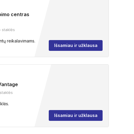
bimo centras
o staklės
entų reikalavimams.
Išsamiau ir užklausa
 Vantage
staklės
klės.
Išsamiau ir užklausa