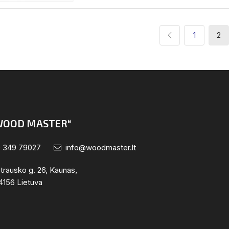
ų
1
2
apiavimas
WOOD MASTER“
 349 79027
info@woodmaster.lt
trausko g. 26, Kaunas,
4156 Lietuva