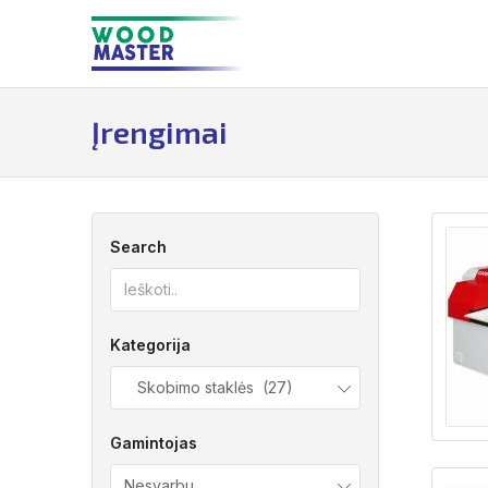
Į
turinį
Įrengimai
Search
Kategorija
Skobimo staklės (27)
Gamintojas