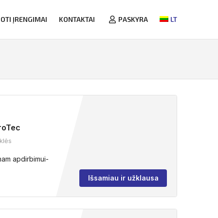
OTI ĮRENGIMAI
KONTAKTAI
PASKYRA
LT
roTec
klės
nam apdirbimui-
Išsamiau ir užklausa