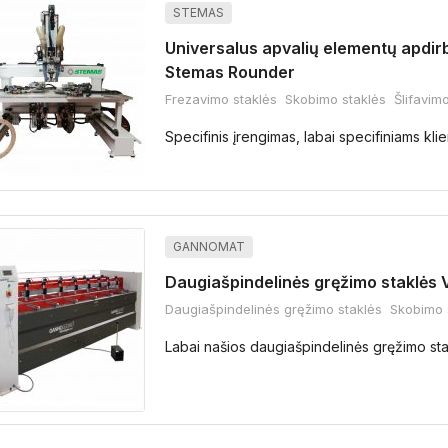
STEMAS
Universalus apvalių elementų apdir
Stemas Rounder
Frezavimo staklės
Skobimo staklės
Šlifavim
Specifinis įrengimas, labai specifiniams kli
GANNOMAT
Daugiašpindelinės gręžimo staklės
Daugiašpindelinės gręžimo staklės
Skobimo 
Labai našios daugiašpindelinės gręžimo sta