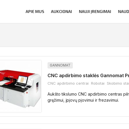
APIE MUS
AUKCIONAI
NAUJI ĮRENGIMAI
NAUD
GANNOMAT
CNC apdirbimo staklės Gannomat P
CNC apdirbimo centrai
Robotai
Skobimo sta
Aukšto tikslumo CNC apdirbimo centras pil
gręžimui, įpjovų pjovimui ir frezavimui.