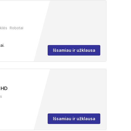
klės
Robotai
ai.
Išsamiau ir užklausa
a HD
ės
Išsamiau ir užklausa