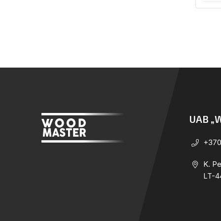
Įraš
pusl
UAB „
+370
K. Pe
LT-4