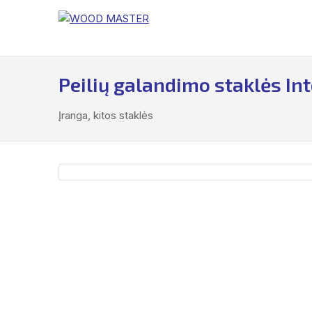
Į
turinį
Peilių galandimo staklės In
Įranga, kitos staklės