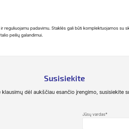
iu ir reguliuojamu padavimu. Staklės gali būti komplektuojamos su sk
alio peilių galandimui.
Susisiekite
te klausimų dėl aukščiau esančio įrengimo, susisiekite 
Jūsų vardas*