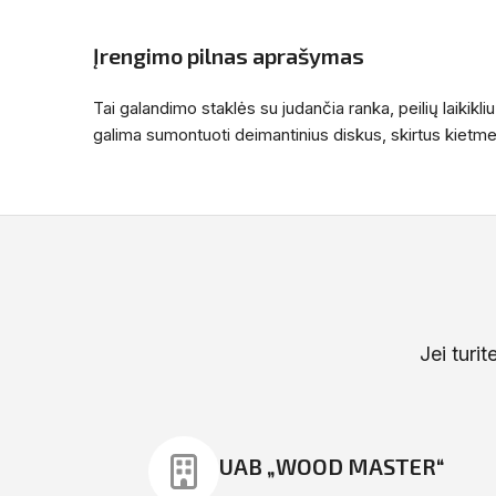
Įrengimo pilnas aprašymas
Tai galandimo staklės su judančia ranka, peilių laikikl
galima sumontuoti deimantinius diskus, skirtus kietmet
Jei turi
UAB „WOOD MASTER“