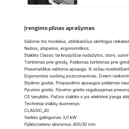
Įrengimo pilnas aprašymas
Siūlome tris modelius, atitinkančius skirtingus reikala
Našios, atsparios, ergonomiškos.
Staklės Classic tai kruopščiai nudažytos, storo, sutvirt
Tvirtinimas prie grindų. Patikimas tvirtinimas prie grin
Pneumatiškai valdoma apsauga. Iš viršau nusileidžianti
Ergonominis ruošinių pozicionavimas. Dviem rankomi
Slydimo guoliai. Prispaudimo apsaugos judėjimas naud
Pjovimo greitis. Pjovimo greitis reguliuojamas pneumat
CE taisyklės. Pačios staklės ir jos elektrinė įranga at
Techniniai staklių duomenys:
CLASSIC_40
Variklio galingumas 3,0 kW
Pjūklo/veleno skersmuo 400/30 mm