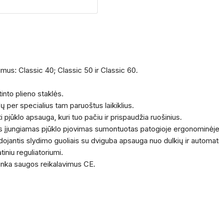
vimus: Classic 40; Classic 50 ir Classic 60.
into plieno staklės.
dų per specialius tam paruoštus laikiklius.
 pjūklo apsauga, kuri tuo pačiu ir prispaudžia ruošinius.
s įjungiamas pjūklo pjovimas sumontuotas patogioje ergonominėje
ojantis slydimo guoliais su dviguba apsauga nuo dulkių ir automat
iniu reguliatoriumi.
itinka saugos reikalavimus CE.