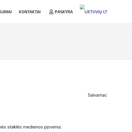
NGIMAI
KONTAKTAI
PASKYRA
LT
Salvamac
nės staklės medienos pjovimui.