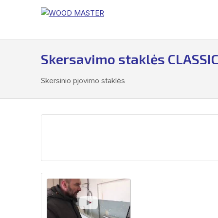
Į
turinį
Skersavimo staklės CLASSI
Skersinio pjovimo staklės