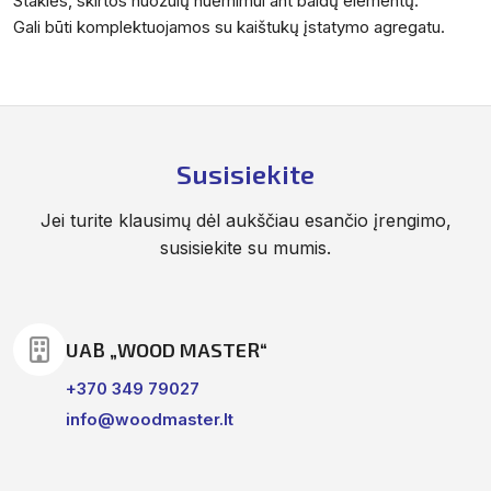
Staklės, skirtos nuožulų nuėmimui ant baldų elementų.
Gali būti komplektuojamos su kaištukų įstatymo agregatu.
Susisiekite
Jei turite klausimų dėl aukščiau esančio įrengimo,
susisiekite su mumis.
UAB „WOOD MASTER“
+370 349 79027
info@woodmaster.lt