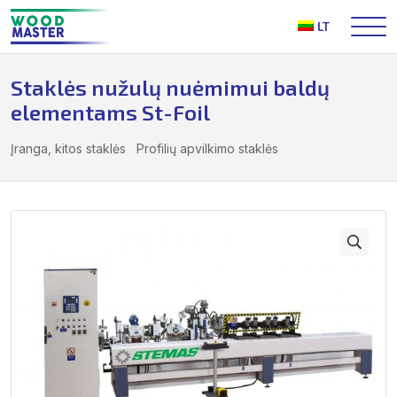
Į
LT
turinį
Staklės nužulų nuėmimui baldų
elementams St-Foil
Įranga, kitos staklės
Profilių apvilkimo staklės