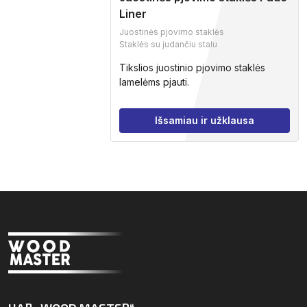
Liner
Juostinės pjovimo staklės
Staklės su judančiu stalu
Tikslios juostinio pjovimo staklės
lamelėms pjauti.
Išsamiau ir užklausa