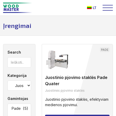
Į
LT
turinį
Įrengimai
PADE
Search
Kategorija
Juostinio pjovimo staklės Pade
Quater
Juostinės pjovimo staklės
Gamintojas
Juostinio pjovimo staklės, efektyviam
medienos pjovimui.