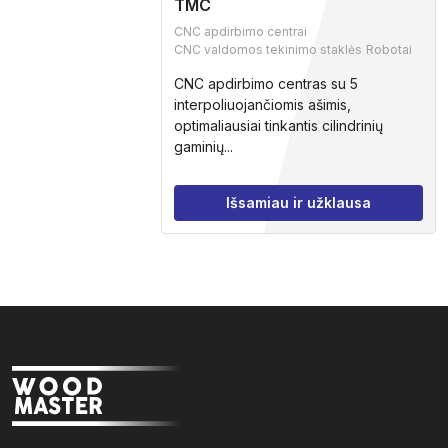
TMC
CNC apdirbimo centrai
CNC valdomos tekinimo staklės
Robotai
CNC apdirbimo centras su 5
interpoliuojančiomis ašimis,
optimaliausiai tinkantis cilindrinių
gaminių...
Išsamiau ir užklausa