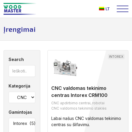
Į
LT
turinį
Įrengimai
INTOREX
Search
Kategorija
CNC valdomas tekinimo
centras Intorex CRM100
CNC apdirbimo centrai, robotai
CNC valdomos tekinimo staklės
Gamintojas
Labai našus CNC valdomas tekinimo
centras su šlifavimu.